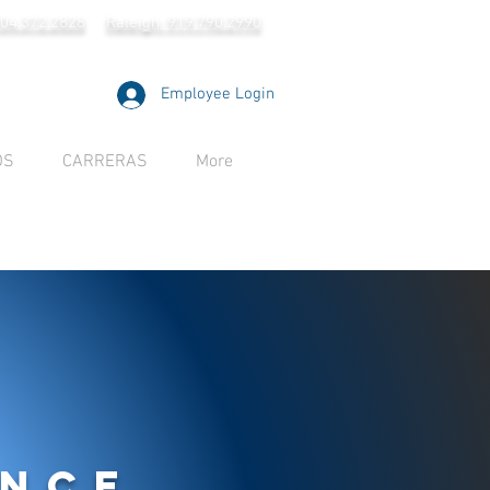
704.372.2828
Raleigh: 919.790.2990
Employee Login
OS
CARRERAS
More
ence