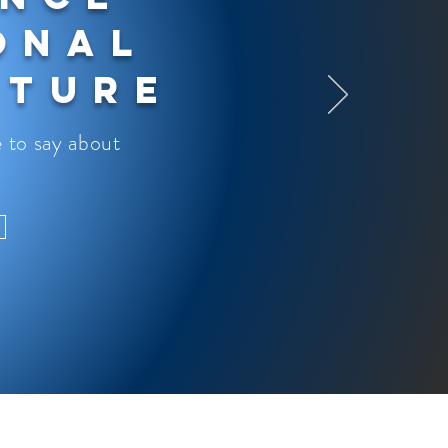
onal
lture
 to say about