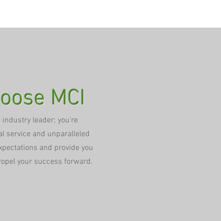
oose MCI
 industry leader; you're
l service and unparalleled
xpectations and provide you
propel your success forward.