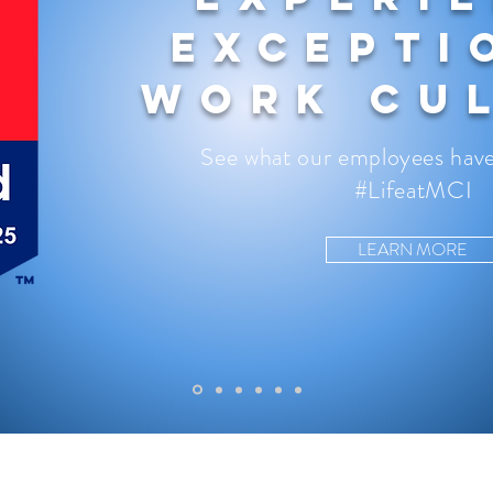
Excepti
Work Cu
See what our employees have
#LifeatMCI
LEARN MORE