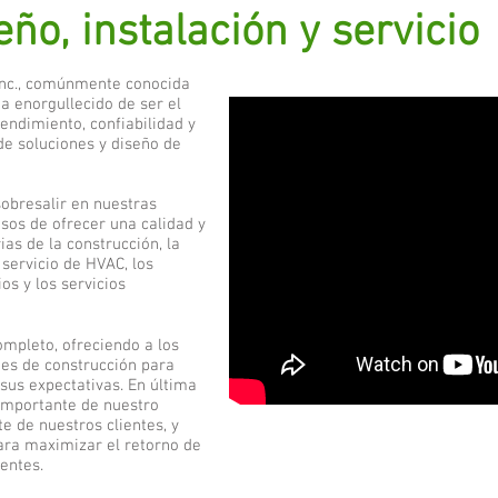
eño, instalación y servicio
Inc., comúnmente conocida
ha enorgullecido de ser el
rendimiento, confiabilidad y
de soluciones y diseño de
obresalir en nuestras
sos de ofrecer una calidad y
ias de la construcción, la
 servicio de HVAC, los
os y los servicios
mpleto, ofreciendo a los
es de construcción para
sus expectativas. En última
importante de nuestro
te de nuestros clientes, y
ra maximizar el retorno de
entes.