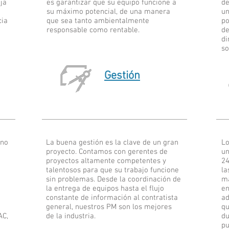
ja
es garantizar que su equipo funcione a
de
su máximo potencial, de una manera
un
cia
que sea tanto ambientalmente
po
responsable como rentable.
de
di
so
Gestión
rno
La buena gestión es la clave de un gran
Lo
proyecto. Contamos con gerentes de
un
proyectos altamente competentes y
24
talentosos para que su trabajo funcione
la
sin problemas. Desde la coordinación de
ma
la entrega de equipos hasta el flujo
en
constante de información al contratista
ad
general, nuestros PM son los mejores
qu
AC,
de la industria.
du
pu