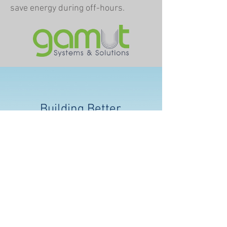
save energy during off-hours.
Building Better
Buildings
MCI joins the Department
Of Energy B
etter
Buildings Alliance
as a
Design and Construction
Ally.
Learn More