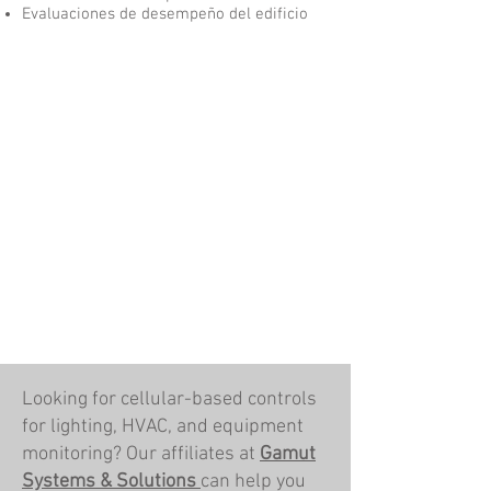
Evaluaciones de desempeño del edificio
Features:
Energy Management Services
Energy Modeling Services
Level I, II and III Energy Assessments
Energy Star Analysis | Certifications
LEED EB: O7M Analysis | Certifications
Recommissioning | Optimization
Equipment Replacement | Retrofits
Energy Management Software
Utility Analysis | Incentive Assistance
Federal and State Tax Incentive Assistance
3rd Party Financing
Building Performance Partnership
Agreements
Performance Contracts
Building Performance Assessments
Looking for cellular-based controls
for lighting, HVAC, and equipment
monitoring? Our affiliates at
Gamut
Systems & Solutions
can help you